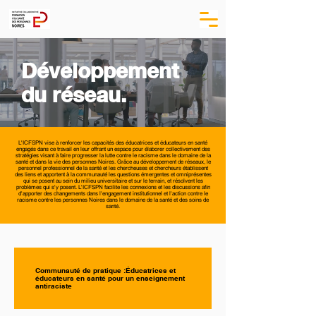
Développement
du réseau.
L'ICFSPN vise à renforcer les capacités des éducatrices et éducateurs en santé
engagés dans ce travail en leur offrant un espace pour élaborer collectivement des
stratégies visant à faire progresser la lutte contre le racisme dans le domaine de la
santé et dans la vie des personnes Noires. Grâce au développement de réseaux, le
personnel professionnel de la santé et les chercheuses et chercheurs établissent
des liens et apportent à la communauté les questions émergentes et omniprésentes
qui se posent au sein du milieu universitaire et sur le terrain, et résolvent les
problèmes qui s'y posent. L'ICFSPN facilite les connexions et les discussions afin
d'apporter des changements dans l'engagement institutionnel et l'action contre le
racisme contre les personnes Noires dans le domaine de la santé et des soins de
santé.
Communauté de pratique :Éducatrices et
éducateurs en santé pour un enseignement
antiraciste