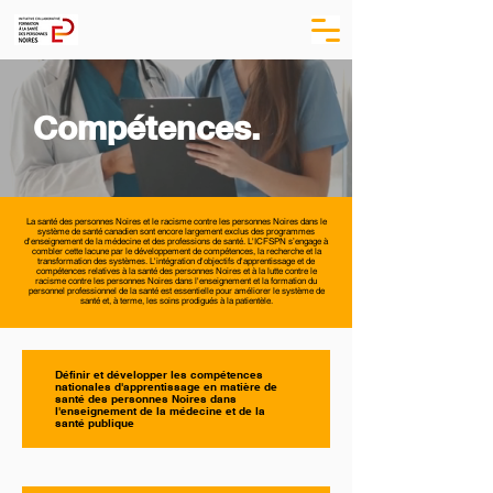
Compétences.
La santé des personnes Noires et le racisme contre les personnes Noires dans le
système de santé canadien sont encore largement exclus des programmes
d'enseignement de la médecine et des professions de santé. L'ICFSPN s’engage à
combler cette lacune par le développement de compétences, la recherche et la
transformation des systèmes. L'intégration d'objectifs d'apprentissage et de
compétences relatives à la santé des personnes Noires et à la lutte contre le
racisme contre les personnes Noires dans l'enseignement et la formation du
personnel professionnel de la santé est essentielle pour améliorer le système de
santé et, à terme, les soins prodigués à la patientèle.
Définir et développer les compétences
nationales d'apprentissage en matière de
santé des personnes Noires dans
l'enseignement de la médecine et de la
santé publique