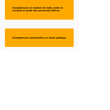
Compétences en matière de lutte contre le
racisme et santé des personnes Noires
Compétences essentielles en santé publique
Objectifs et normes d'apprentissage nationaux
pour la médecine
Des mises à jour sur notre travail
Inscrivez-vous à notre infolettre
Faire un don