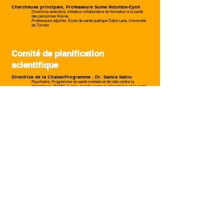
Chercheuse principale, Professeure Sume Ndumbe-Eyoh
Directrice exécutive, Initiative collaborative de formation à la santé
des personnes Noires
Professeure adjointe, École de santé publique Dalla Lana, Université
de Toronto
Comité de planification
scientifique
Directrice de la Chaise/Programme : Dr. Samra Sahlu
Psychiatre, Programme de santé mentale et de lutte contre la
dépendance AMANI, Centre de lutte contre la dépendance et la santé
mentale
Ameerah Craigg
Gestionnaire, Promotion de la santé et engagement communautaire,
Alliance pour la santé des personnes Noires
Sheerah Igbode
Coordonnatrice du Programme de Santé Mentale, Centre pour
l'Afrique
Cynthia Jordan
Thérapeute en santé mentale, IWK Health
Dr. Gift Madojemu
Fellow en psychiatrie de l’enfant et de l’adolescent de 5e année en
résidence, Département de psychiatrie et de neurosciences
comportementales de l’Université McMaster
Présidente, Physicians Résidents Noirs du Canada (BRPC)
Jade Reid
Coordonnatrice de l'expérience vécue, Centre pour la dépendance et
la santé mentale
Sheilon Rogers
Infirmière en santé mentale, Centre de dépendance et de santé
mentale
Dr. Marie-Jolie (MJ) Rwigema
Professeure adjointe, Sciences humaines appliquées, Université