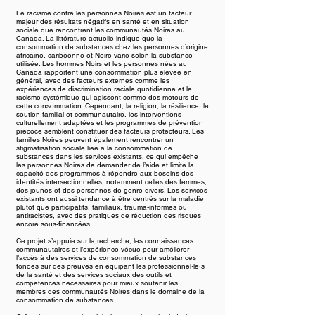
Le racisme contre les personnes Noires est un facteur
majeur des résultats négatifs en santé et en situation
sociale que rencontrent les communautés Noires au
Canada. La littérature actuelle indique que la
consommation de substances chez les personnes d’origine
africaine, caribéenne et Noire varie selon la substance
utilisée. Les hommes Noirs et les personnes nées au
Canada rapportent une consommation plus élevée en
général, avec des facteurs externes comme les
expériences de discrimination raciale quotidienne et le
racisme systémique qui agissent comme des moteurs de
cette consommation. Cependant, la religion, la résilience, le
soutien familial et communautaire, les interventions
culturellement adaptées et les programmes de prévention
précoce semblent constituer des facteurs protecteurs. Les
familles Noires peuvent également rencontrer un
stigmatisation sociale liée à la consommation de
substances dans les services existants, ce qui empêche
les personnes Noires de demander de l’aide et limite la
capacité des programmes à répondre aux besoins des
identités intersectionnelles, notamment celles des femmes,
des jeunes et des personnes de genre divers. Les services
existants ont aussi tendance à être centrés sur la maladie
plutôt que participatifs, familiaux, trauma-informés ou
antiracistes, avec des pratiques de réduction des risques
encore sous-financées.
Ce projet s’appuie sur la recherche, les connaissances
communautaires et l’expérience vécue pour améliorer
l’accès à des services de consommation de substances
fondés sur des preuves en équipant les professionnel·le·s
de la santé et des services sociaux des outils et
compétences nécessaires pour mieux soutenir les
membres des communautés Noires dans le domaine de la
consommation de substances.