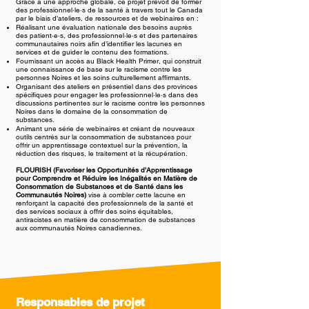
Grâce à une approche globale, ce projet prévoit de former
des professionnel·le·s de la santé à travers tout le Canada
par le biais d’ateliers, de ressources et de webinaires en :
Réalisant une évaluation nationale des besoins auprès
des patient·e·s, des professionnel·le·s et des partenaires
communautaires noirs afin d’identifier les lacunes en
services et de guider le contenu des formations.
Fournissant un accès au Black Health Primer, qui construit
une connaissance de base sur le racisme contre les
personnes Noires et les soins culturellement affirmants.
Organisant des ateliers en présentiel dans des provinces
spécifiques pour engager les professionnel·le·s dans des
discussions pertinentes sur le racisme contre les personnes
Noires dans le domaine de la consommation de
substances.
Animant une série de webinaires et créant de nouveaux
outils centrés sur la consommation de substances pour
offrir un apprentissage contextuel sur la prévention, la
réduction des risques, le traitement et la récupération.
FLOURISH (Favoriser les Opportunités d’Apprentissage
pour Comprendre et Réduire les Inégalités en Matière de
Consommation de Substances et de Santé dans les
Communautés Noires)
vise à combler cette lacune en
renforçant la capacité des professionnels de la santé et
des services sociaux à offrir des soins équitables,
antiracistes en matière de consommation de substances
aux communautés Noires canadiennes.
Responsables de projet