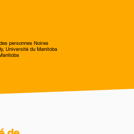
é des personnes Noires
dy, Université du Manitoba
 Manitoba
é de