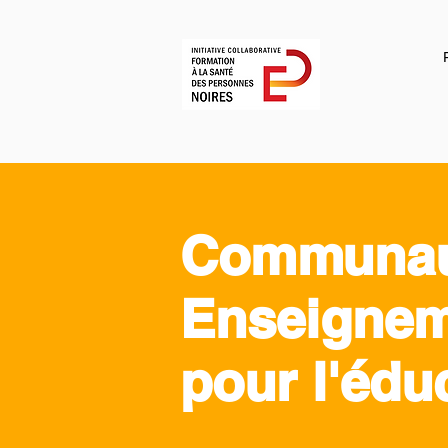
Communaut
Enseigneme
pour l'édu